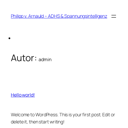
Zum
Inhalt
Philipp v. Arnauld – ADHS & Spannungsintelligenz
springen
Autor:
admin
Hello world!
Welcome to WordPress. This is your first post. Edit or
delete it, then start writing!